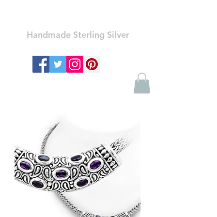
Ozay Jewelry
Handmade Sterling Silver